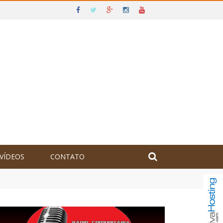
VÍDEOS
CONTATO
olômbia