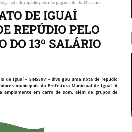
ivulga nota de repúdio pelo não pagamento do 13º salário
ATO DE IGUAÍ
DE REPÚDIO PELO
 DO 13º SALÁRIO
ais de Iguaí – SINSERV – divulgou uma nota de repúdio
dores municipais da Prefeitura Municipal de Iguaí. A
gada amplamente em carro de som, além de grupos de