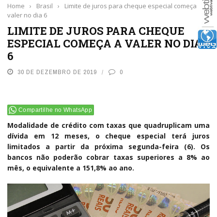
Home
›
Brasil
›
Limite de juros para cheque especial começa a
valer no dia 6
LIMITE DE JUROS PARA CHEQUE
ESPECIAL COMEÇA A VALER NO DIA
6
30 DE DEZEMBRO DE 2019
0
Compartilhe no WhatsApp
Modalidade de crédito com taxas que quadruplicam uma
dívida em 12 meses, o cheque especial
ter
á juros
limitados a partir da próxima
segunda
-feira (6). Os
bancos não poderão cobrar taxas superiores a 8% ao
mês, o equivalente a 151,8% ao ano.