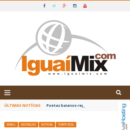
DE IGUAÍ E SUDOESTE DA BAHIA
ÚLTIMAS NOTÍCIAS
Poetas baianos representam o Brasil no XX
BRASIL
DESTAQUES
NOTÍCIAS
TEMPO REAL