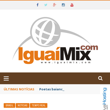
DE IGUAÍ E SUDOESTE DA BAHIA
ÚLTIMAS NOTÍCIAS
Poetas baianos representam o Brasil no XX
BRASIL
NOTÍCIAS
TEMPO REAL