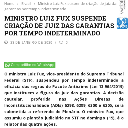
Home
›
Brasil
›
Ministro Luiz Fux suspende criação de juiz das
garantias por tempo indeterminado
MINISTRO LUIZ FUX SUSPENDE
CRIAÇÃO DE JUIZ DAS GARANTIAS
POR TEMPO INDETERMINADO
23 DE JANEIRO DE 2020
0
Compartilhe no WhatsApp
O ministro Luiz Fux, vice-presidente do Supremo Tribunal
Federal (STF), suspendeu por tempo indeterminado a
eficácia das regras do Pacote Anticrime (Lei 13.964/2019)
que instituem a figura do juiz das garantias. A decisão
cautelar, proferida nas Ações Diretas de
Inconstitucionalidade (ADIs) 6298, 6299, 6300 e 6305, será
submetida a referendo do Plenário. O ministro Fux, que
assumiu o plantão judiciário no STF no domingo (19), é o
relator das quatro ações.