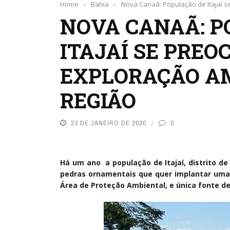
Home
›
Bahia
›
Nova Canaã: População de Itajaí 
NOVA CANAÃ: P
ITAJAÍ SE PREO
EXPLORAÇÃO A
REGIÃO
23 DE JANEIRO DE 2020
0
Há um ano a população de Itajaí, distrito d
pedras ornamentais que quer implantar uma 
Área de Proteção Ambiental, e única fonte de