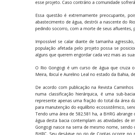
esse projeto. Caso contrário a comunidade sofrerá
Essa questão é extremamente preocupante, pois 
abastecimento de água, destrói a nascente do Rio
pedindo socorro, com a morte de seus afluentes, 
Impossível se calar diante de tamanha agressão,
população afetada pelo projeto possa se posicio
alguns que querem engordar cada vez mais as suas
O Rio Gongogi é um curso de água que cruza os 
Meira, Ibicuí e Aurelino Leal no estado da Bahia, 
De acordo com publicação na Revista Caminhos d
numa classificação hierárquica, é uma sub-bac
represente apenas uma fração do total da área da
para manutenção do equilíbrio ecossistêmico, send
Tendo uma área de 582.581 ha, a BHRG abrange de 
água desta bacia contemplam as atividades de ir
Gongogi nasce na serra de mesmo nome, sendo o 
BHRC. Seu deságue no rio de Contas ocorre no 