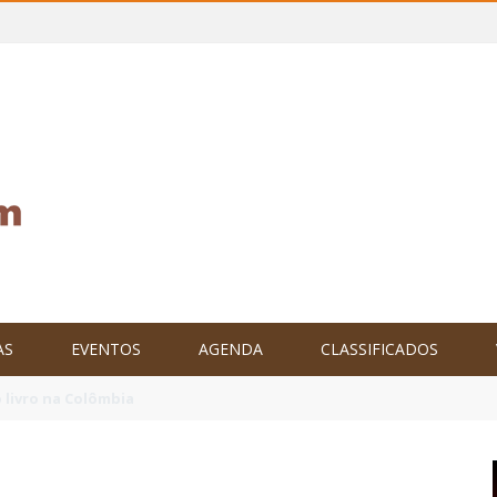
AS
EVENTOS
AGENDA
CLASSIFICADOS
tam o Brasil no XXIV Parlamento Internacional de Escritores, na C