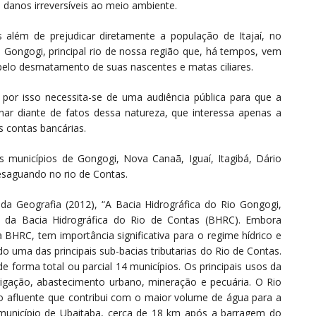
 danos irreversíveis ao meio ambiente.
além de prejudicar diretamente a população de Itajaí, no
 Gongogi, principal rio de nossa região que, há tempos, vem
pelo desmatamento de suas nascentes e matas ciliares.
 por isso necessita-se de uma audiência pública para que a
nar diante de fatos dessa natureza, que interessa apenas a
 contas bancárias.
municípios de Gongogi, Nova Canaã, Iguaí, Itagibá, Dário
desaguando no rio de Contas.
a Geografia (2012), “A Bacia Hidrográfica do Rio Gongogi,
ia da Bacia Hidrográfica do Rio de Contas (BHRC). Embora
 BHRC, tem importância significativa para o regime hídrico e
o uma das principais sub-bacias tributarias do Rio de Contas.
forma total ou parcial 14 municípios. Os principais usos da
rigação, abastecimento urbano, mineração e pecuária. O Rio
afluente que contribui com o maior volume de água para a
município de Ubaitaba, cerca de 18 km após a barragem do