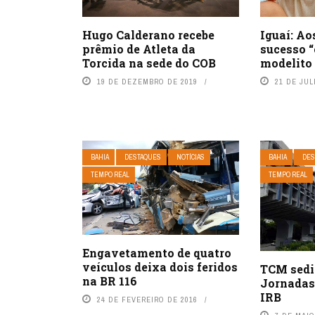
Hugo Calderano recebe
Iguaí: Ao
prêmio de Atleta da
sucesso 
Torcida na sede do COB
modelito
19 DE DEZEMBRO DE 2019
21 DE JUL
BAHIA
DESTAQUES
NOTÍCIAS
BAHIA
DES
TEMPO REAL
TEMPO REAL
Engavetamento de quatro
veículos deixa dois feridos
TCM sedi
na BR 116
Jornadas 
IRB
24 DE FEVEREIRO DE 2016