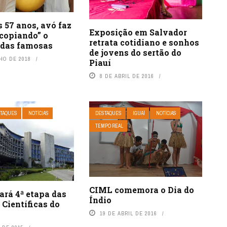
s 57 anos, avó faz
Exposição em Salvador
“copiando” o
retrata cotidiano e sonhos
 das famosas
de jovens do sertão do
HO DE 2018
Piauí
8 DE ABRIL DE 2016
TAQUES
NOTÍCIAS
DESTAQUES
IGUAÍ
NOTÍCIAS
TEMPO REAL
CIML comemora o Dia do
ará 4ª etapa das
Índio
Científicas do
19 DE ABRIL DE 2016