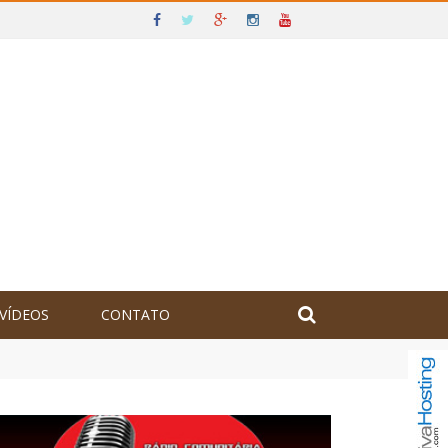
VÍDEOS
CONTATO
olômbia