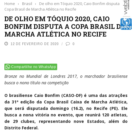
Home
›
Brasil
›
De olho em Tóquio 2020, Caio Bonfim disputa a
Copa Brasil de Marcha Atlética no Recife
DE OLHO EM TÓQUIO 2020, CAIO
BONFIM DISPUTA A COPA BRASIL DE
MARCHA ATLÉTICA NO RECIFE
12 DE FEVEREIRO DE 2020
0
Compartilhe no WhatsApp
Bronze no Mundial de Londres 2017, o marchador brasiliense
busca o nono título na competição
O brasiliense Caio Bonfim (CASO-DF) é uma das atrações
da 31ª edição da Copa Brasil Caixa de Marcha Atlética,
que será disputada domingo (16.2), no Recife (PE). Ele
busca a nona vitória no evento, que reunirá 120 atletas,
de 29 clubes, representando nove Estados, além do
Distrito Federal.