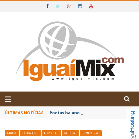
DE IGUAÍ E SUDOESTE DA BAHIA
ÚLTIMAS NOTÍCIAS
Poetas baianos representam o Brasil no XX
BRASIL
DESTAQUES
ESPORTES
NOTÍCIAS
TEMPO REAL