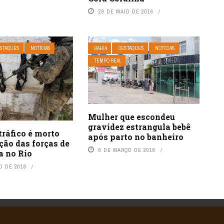
29 DE MAIO DE 2016
STAQUES
NOTÍCIAS
BAHIA
DESTAQUES
NOTÍCIAS
TEMPO REAL
Mulher que escondeu
gravidez estrangula bebê
tráfico é morto
após parto no banheiro
ção das forças de
6 DE MARÇO DE 2018
a no Rio
O DE 2018