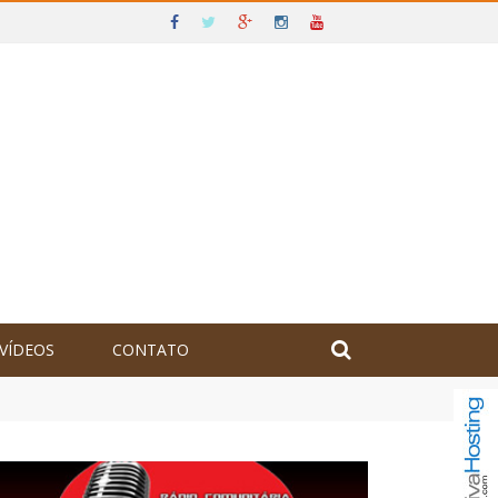
VÍDEOS
CONTATO
olômbia