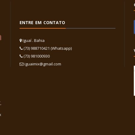
ENTRE EM CONTATO
Iguaí . Bahia
(73) 988710421 (Whatsapp)
(73) 981000930
iguaimix@gmail.com
,
x