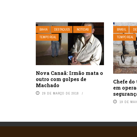
BAHIA
DESTAQUES
NOTÍCIAS
BRASIL
DE
TEMPO REAL
TEMPO REAL
Nova Canaã: Irmão mata o
outro com golpes de
Chefe do 
Machado
em opera
seguranç
29 DE MARÇO DE 2018
19 DE MAI