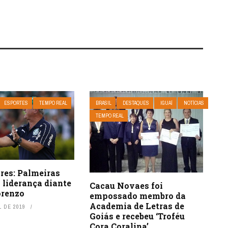
ESPORTES
TEMPO REAL
BRASIL
DESTAQUES
IGUAÍ
NOTÍCIAS
TEMPO REAL
res: Palmeiras
 liderança diante
Cacau Novaes foi
orenzo
empossado membro da
Academia de Letras de
L DE 2019
Goiás e recebeu ‘Troféu
Cora Coralina’