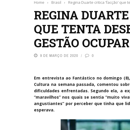
Home
›
Brasil
›
Regina Duarte critica ‘facção’ que 
REGINA DUARTE 
QUE TENTA DES
GESTÃO OCUPAR
9 DE MARÇO DE 2020
0
Em entrevista ao Fantástico no domingo (8),
Cultura na semana passada, comentou sobr
dificuldades enfrentadas. Segundo ela, a e
“maravilhos” nos quais se sentia “muito v
angustiantes” por perceber que tinha que li
esperava.