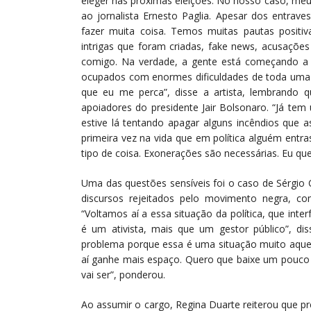
eleger nas próximas eleições. No nosso caso, meu e
ao jornalista Ernesto Paglia. Apesar dos entrav
fazer muita coisa. Temos muitas pautas positi
intrigas que foram criadas, fake news, acusações
comigo. Na verdade, a gente está começando a 
ocupados com enormes dificuldades de toda uma 
que eu me perca”, disse a artista, lembrando q
apoiadores do presidente Jair Bolsonaro. “Já te
estive lá tentando apagar alguns incêndios qu
primeira vez na vida que em política alguém entra
tipo de coisa. Exonerações são necessárias. Eu que
Uma das questões sensíveis foi o caso de Sérgio
discursos rejeitados pelo movimento negra, co
“Voltamos aí a essa situação da política, que int
é um ativista, mais que um gestor público”, di
problema porque essa é uma situação muito aquec
aí ganhe mais espaço. Quero que baixe um pouco a
vai ser”, ponderou.
Ao assumir o cargo, Regina Duarte reiterou que pre