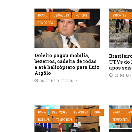
BRASIL
DESTAQUES
NOTÍCIAS
ESPORTES
TEMPO REAL
Doleiro pagou mobília,
Brasileir
bezerros, cadeira de rodas
UTVs do 
e até helicóptero para Luiz
após seis
Argôlo
12 DE JAN
16 DE MAIO DE 2015
BAHIA
DESTAQUES
ESPORTES
IGUAÍ
BAHIA
DES
NOTÍCIAS
TEMPO REAL
TEMPO REAL