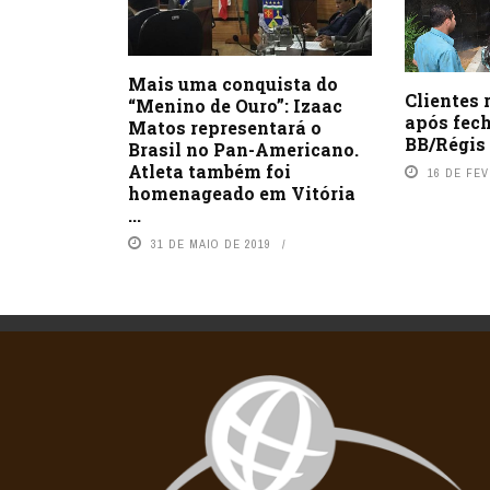
Mais uma conquista do
Clientes 
“Menino de Ouro”: Izaac
após fec
Matos representará o
BB/Régis
Brasil no Pan-Americano.
Atleta também foi
16 DE FEV
homenageado em Vitória
...
31 DE MAIO DE 2019