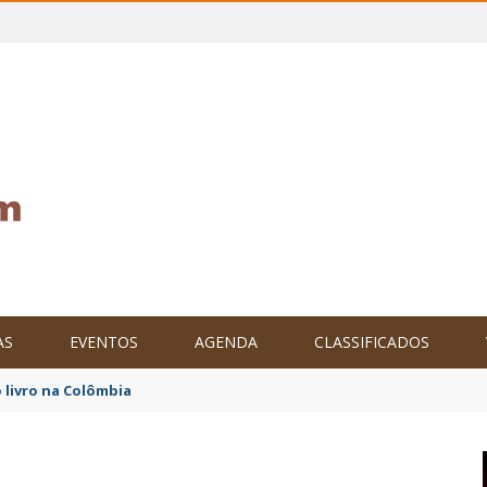
AS
EVENTOS
AGENDA
CLASSIFICADOS
tam o Brasil no XXIV Parlamento Internacional de Escritores, na C