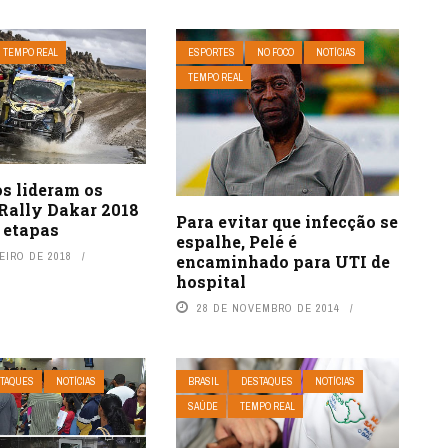
TEMPO REAL
ESPORTES
NO FOCO
NOTÍCIAS
TEMPO REAL
os lideram os
Rally Dakar 2018
Para evitar que infecção se
 etapas
espalhe, Pelé é
EIRO DE 2018
encaminhado para UTI de
hospital
28 DE NOVEMBRO DE 2014
TAQUES
NOTÍCIAS
BRASIL
DESTAQUES
NOTÍCIAS
SAÚDE
TEMPO REAL