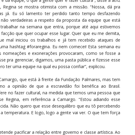
 da equipe, o que a gente quer é fazer cultura”, disse a atriz
es, Regina se mostra otimista com a missão. “Nossa, dá pra
vas já. Eu só lamento ter perdido tanto tempo desfazendo
 não verdadeiras a respeito da proposta da equipe que está
trabalhar na semana que entra, porque até aqui estivemos
facção que quer ocupar esse lugar. Quer que eu me demita,
ue mal iniciou os trabalhos e já tem recebido ataques de
m uma hashtag #foraregina. Eu nem comecei! Esta semana eu
e as nomeações e exonerações provocaram, como se fosse a
sse pra gerenciar, digamos, uma pasta pública e fizesse esse
ro ter uma equipe na qual eu possa confiar”, explicou.
 Camargo, que está à frente da Fundação Palmares, mas tem
mo a opinião de que a escravidão foi benéfica ao Brasil.
erfere no fazer cultural, na medida que temos uma pessoa que
sse Regina, em referência a Camargo. “Estou adiando esse
ida. Não quero que esse desequilibro que eu tô percebendo
 temperatura. E logo, logo a gente vai ver. O que tem força
tende pacificar a relação entre governo e classe artística. Ao