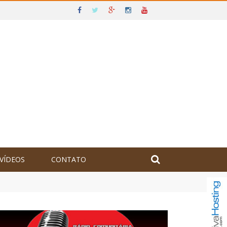
VÍDEOS
CONTATO
olômbia