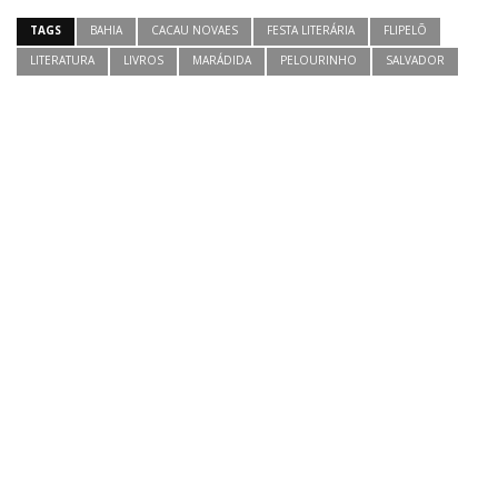
TAGS
BAHIA
CACAU NOVAES
FESTA LITERÁRIA
FLIPELÕ
LITERATURA
LIVROS
MARÁDIDA
PELOURINHO
SALVADOR