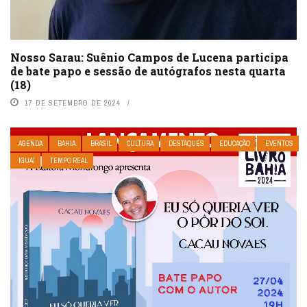
Nosso Sarau: Suênio Campos de Lucena participa
de bate papo e sessão de autógrafos nesta quarta
(18)
17 DE SETEMBRO DE 2024
AGENDA
BAHIA
BRASIL
CULTURA
DESTAQUES
EDUCAÇÃO
EVENTOS
IGUAÍ
TEMPO REAL