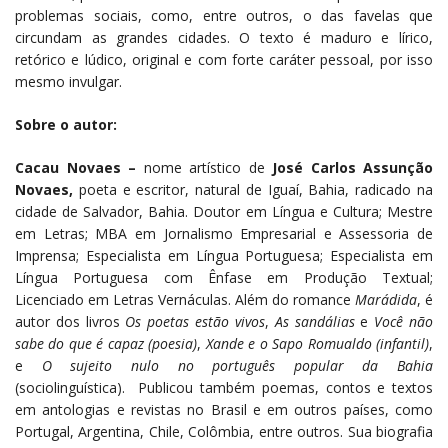
problemas sociais, como, entre outros, o das favelas que
circundam as grandes cidades. O texto é maduro e lírico,
retórico e lúdico, original e com forte caráter pessoal, por isso
mesmo invulgar.
Sobre o autor:
Cacau Novaes –
nome artístico de
José Carlos Assunção
Novaes,
poeta e escritor, natural de Iguaí, Bahia, radicado na
cidade de Salvador, Bahia. Doutor em Língua e Cultura; Mestre
em Letras; MBA em Jornalismo Empresarial e Assessoria de
Imprensa; Especialista em Língua Portuguesa; Especialista em
Língua Portuguesa com Ênfase em Produção Textual;
Licenciado em Letras Vernáculas. Além do romance
Marádida
, é
autor dos livros
Os poetas estão vivos
,
As sandálias
e
Você não
sabe do que é capaz
(poesia)
,
Xande e o Sapo Romualdo
(infantil)
,
e
O sujeito nulo no português popular da Bahia
(sociolinguística). Publicou também poemas, contos e textos
em antologias e revistas no Brasil e em outros países, como
Portugal, Argentina, Chile, Colômbia, entre outros. Sua biografia