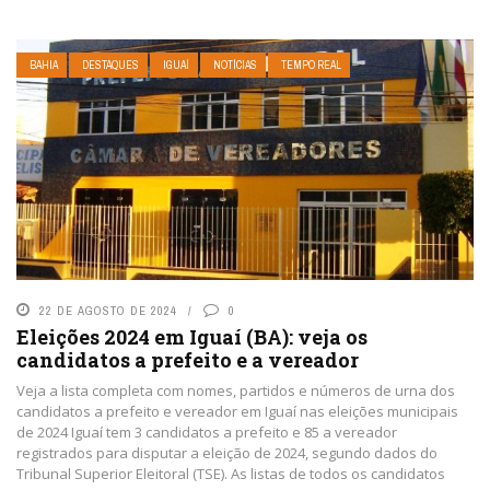
BAHIA
DESTAQUES
IGUAÍ
NOTÍCIAS
TEMPO REAL
22 DE AGOSTO DE 2024
0
Eleições 2024 em Iguaí (BA): veja os
candidatos a prefeito e a vereador
Veja a lista completa com nomes, partidos e números de urna dos
candidatos a prefeito e vereador em Iguaí nas eleições municipais
de 2024 Iguaí tem 3 candidatos a prefeito e 85 a vereador
registrados para disputar a eleição de 2024, segundo dados do
Tribunal Superior Eleitoral (TSE). As listas de todos os candidatos