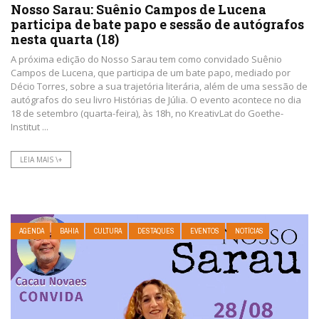
Nosso Sarau: Suênio Campos de Lucena
participa de bate papo e sessão de autógrafos
nesta quarta (18)
A próxima edição do Nosso Sarau tem como convidado Suênio
Campos de Lucena, que participa de um bate papo, mediado por
Décio Torres, sobre a sua trajetória literária, além de uma sessão de
autógrafos do seu livro Histórias de Júlia. O evento acontece no dia
18 de setembro (quarta-feira), às 18h, no KreativLat do Goethe-
Institut ...
LEIA MAIS \+
AGENDA
BAHIA
CULTURA
DESTAQUES
EVENTOS
NOTÍCIAS