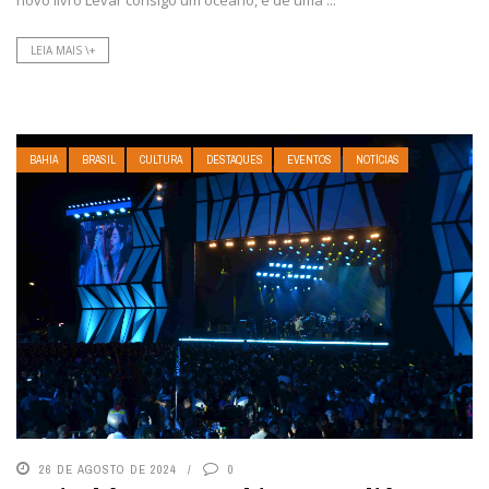
novo livro Levar consigo um oceano, e de uma ...
LEIA MAIS \+
BAHIA
BRASIL
CULTURA
DESTAQUES
EVENTOS
NOTÍCIAS
26 DE AGOSTO DE 2024
0