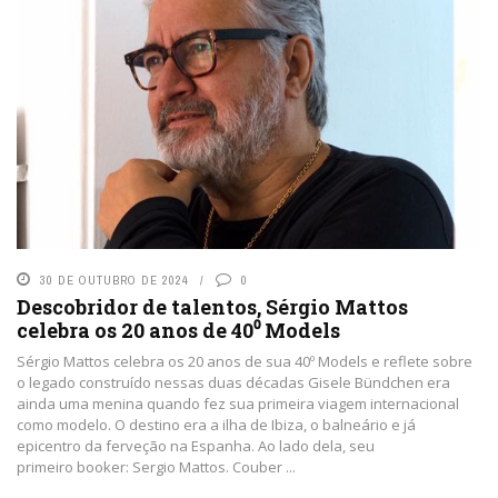
30 DE OUTUBRO DE 2024
0
Descobridor de talentos, Sérgio Mattos
celebra os 20 anos de 40⁰ Models
Sérgio Mattos celebra os 20 anos de sua 40º Models e reflete sobre
o legado construído nessas duas décadas Gisele Bündchen era
ainda uma menina quando fez sua primeira viagem internacional
como modelo. O destino era a ilha de Ibiza, o balneário e já
epicentro da ferveção na Espanha. Ao lado dela, seu
primeiro booker: Sergio Mattos. Couber ...