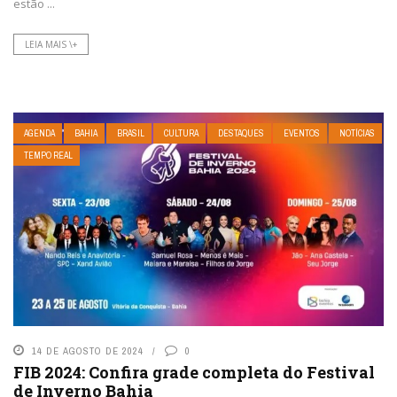
estão ...
LEIA MAIS \+
AGENDA
BAHIA
BRASIL
CULTURA
DESTAQUES
EVENTOS
NOTÍCIAS
TEMPO REAL
14 DE AGOSTO DE 2024
0
FIB 2024: Confira grade completa do Festival
de Inverno Bahia