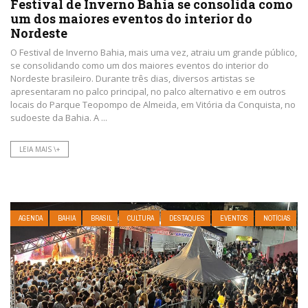
Festival de Inverno Bahia se consolida como
um dos maiores eventos do interior do
Nordeste
O Festival de Inverno Bahia, mais uma vez, atraiu um grande público,
se consolidando como um dos maiores eventos do interior do
Nordeste brasileiro. Durante três dias, diversos artistas se
apresentaram no palco principal, no palco alternativo e em outros
locais do Parque Teopompo de Almeida, em Vitória da Conquista, no
sudoeste da Bahia. A ...
LEIA MAIS \+
AGENDA
BAHIA
BRASIL
CULTURA
DESTAQUES
EVENTOS
NOTÍCIAS