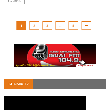
LEIA MAIS \+
1
2
3
…
5
IGUAÍMIX.TV