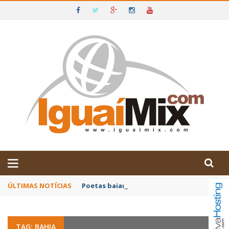
DE IGUAÍ E SUDOESTE DA BAHIA
ÚLTIMAS NOTÍCIAS
Poetas baianos representam o Brasil no XX
TAG: BAHIA