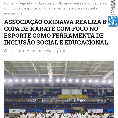
Home
›
Agenda
›
Associação Okinawa realiza 8ª Copa de Karatê
com foco no esporte como ferramenta de inclusão social e
educacional
ASSOCIAÇÃO OKINAWA REALIZA 8ª
COPA DE KARATÊ COM FOCO NO
ESPORTE COMO FERRAMENTA DE
INCLUSÃO SOCIAL E EDUCACIONAL
3 DE SETEMBRO DE 2025
0