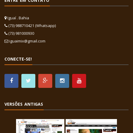
ENTRE EM CONTATO
Iguaí . Bahia
(73) 988710421 (Whatsapp)
(73) 981000930
iguaimix@gmail.com
CONECTE-SE!
VERSÕES ANTIGAS