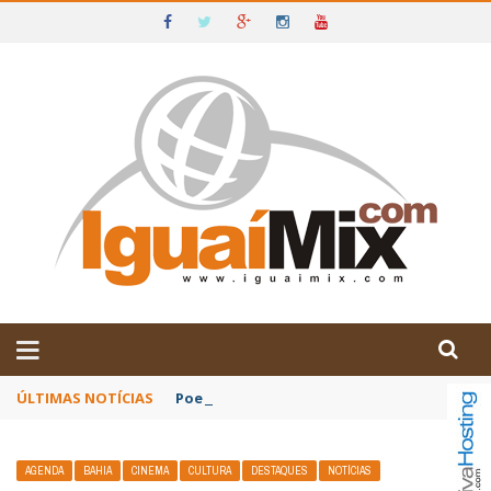
DE IGUAÍ E SUDOESTE DA BAHIA
ÚLTIMAS NOTÍCIAS
Poetas baianos representam o Brasil no XX
AGENDA
BAHIA
CINEMA
CULTURA
DESTAQUES
NOTÍCIAS