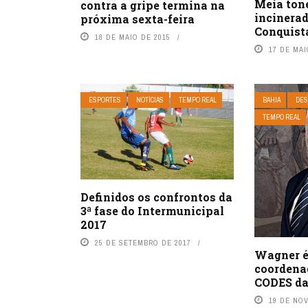
Meia tone
contra a gripe termina na
incinerad
próxima sexta-feira
Conquist
18 DE MAIO DE 2015
17 DE MAI
ESPORTES
NOTÍCIAS
TEMPO REAL
BAHIA
DES
TEMPO REAL
Definidos os confrontos da
3ª fase do Intermunicipal
2017
25 DE SETEMBRO DE 2017
Wagner 
coordena
CODES da
19 DE NO