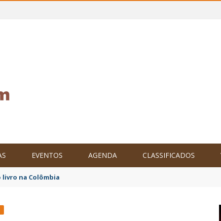
AS
EVENTOS
AGENDA
CLASSIFICADOS
tam o Brasil no XXIV Parlamento Internacional de Escritores, na C