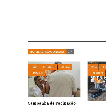
MATÉRIAS RELACIONADAS
///
BRASIL
DESTAQUES
NOTÍCIAS
BAHIA
DES
TEMPO REAL
TEMPO REAL
Campanha de vacinação