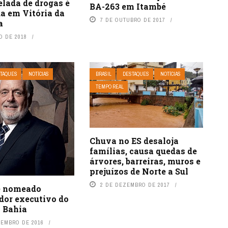
lada de drogas é
BA-263 em Itambé
a em Vitória da
7 DE OUTUBRO DE 2017
a
O DE 2018
TAQUES
NOTÍCIAS
BRASIL
DESTAQUES
NOTÍCIAS
TEMPO REAL
Chuva no ES desaloja
famílias, causa quedas de
árvores, barreiras, muros e
prejuízos de Norte a Sul
2 DE DEZEMBRO DE 2017
é nomeado
dor executivo do
 Bahia
VEMBRO DE 2016