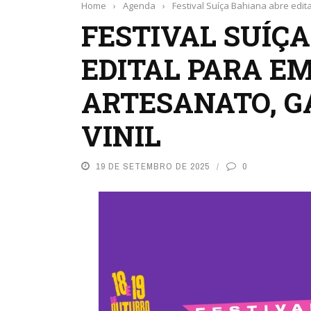
Home
›
Agenda
›
Festival Suíça Bahiana abre edi
FESTIVAL SUÍÇ
EDITAL PARA E
ARTESANATO, G
VINIL
19 DE SETEMBRO DE 2025
0