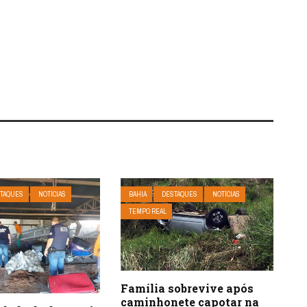
TAQUES
NOTÍCIAS
BAHIA
DESTAQUES
NOTÍCIAS
TEMPO REAL
Família sobrevive após
caminhonete capotar na