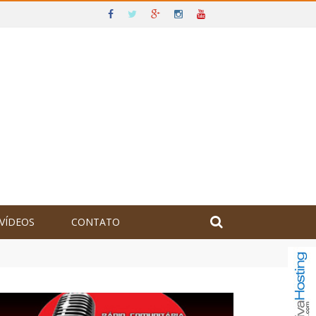
VÍDEOS
CONTATO
olômbia