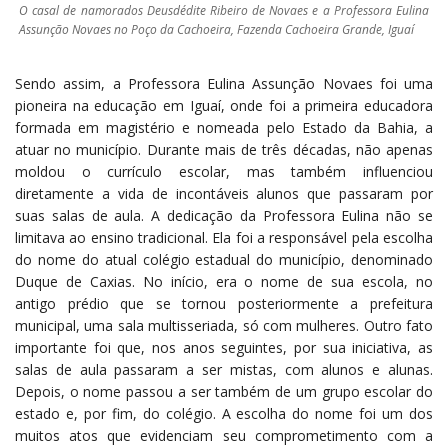
O casal de namorados Deusdédite Ribeiro de Novaes e a Professora Eulina
Assunção Novaes no Poço da Cachoeira, Fazenda Cachoeira Grande, Iguaí
Sendo assim, a Professora Eulina Assunção Novaes foi uma
pioneira na educação em Iguaí, onde foi a primeira educadora
formada em magistério e nomeada pelo Estado da Bahia, a
atuar no município. Durante mais de três décadas, não apenas
moldou o currículo escolar, mas também influenciou
diretamente a vida de incontáveis alunos que passaram por
suas salas de aula. A dedicação da Professora Eulina não se
limitava ao ensino tradicional. Ela foi a responsável pela escolha
do nome do atual colégio estadual do município, denominado
Duque de Caxias. No início, era o nome de sua escola, no
antigo prédio que se tornou posteriormente a prefeitura
municipal, uma sala multisseriada, só com mulheres. Outro fato
importante foi que, nos anos seguintes, por sua iniciativa, as
salas de aula passaram a ser mistas, com alunos e alunas.
Depois, o nome passou a ser também de um grupo escolar do
estado e, por fim, do colégio. A escolha do nome foi um dos
muitos atos que evidenciam seu comprometimento com a