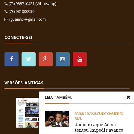
(73) 988710421 (Whatsapp)
(73) 981000930
iguaimix@gmail.com
CONECTE-SE!
VERSÕES ANTIGAS
LEIA TAMBÉM:
BRASIL
DESTAQUES
NOTÍCIAS
TEMPO
REAL
Janot diz que Aécio
tentou impedir avanço