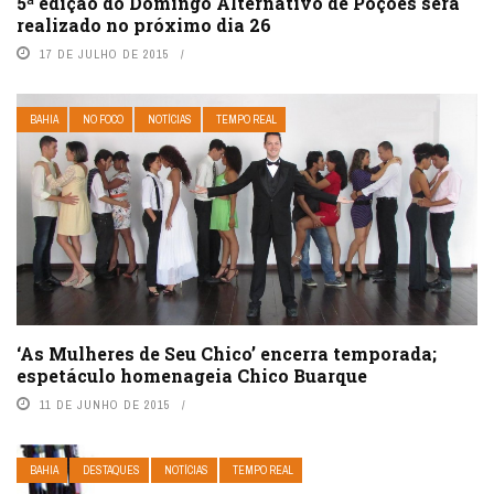
5ª edição do Domingo Alternativo de Poções será
realizado no próximo dia 26
17 DE JULHO DE 2015
BAHIA
NO FOCO
NOTÍCIAS
TEMPO REAL
‘As Mulheres de Seu Chico’ encerra temporada;
espetáculo homenageia Chico Buarque
11 DE JUNHO DE 2015
BAHIA
DESTAQUES
NOTÍCIAS
TEMPO REAL