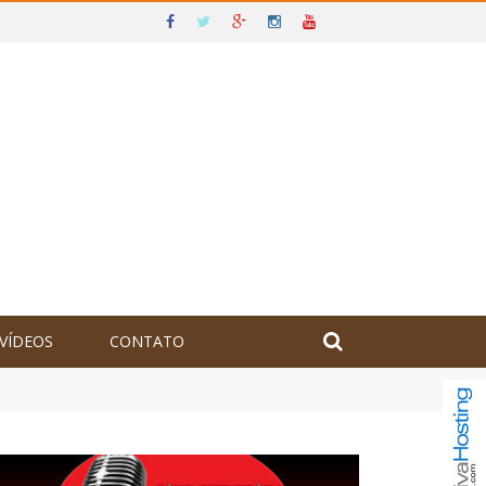
VÍDEOS
CONTATO
olômbia