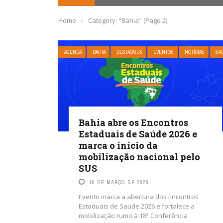
Home
›
Category: "Bahia"
(Page 2)
AGENDA
BAHIA
DESTAQUES
EVENTOS
NOTÍCIAS
SA
Bahia abre os Encontros
Estaduais de Saúde 2026 e
marca o início da
mobilização nacional pelo
SUS
16 DE MARÇO DE 2026
Evento marca a abertura dos Encontros
Estaduais de Saúde 2026 e fortalece a
mobilização rumo à 18ª Conferência