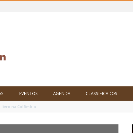
AS
EVENTOS
AGENDA
CLASSIFICADOS
tam o Brasil no XXIV Parlamento Internacional de Escritores, na C