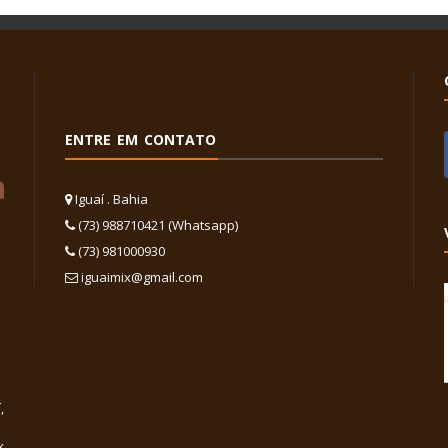
ENTRE EM CONTATO
Iguaí . Bahia
(73) 988710421 (Whatsapp)
(73) 981000930
iguaimix@gmail.com
,
x