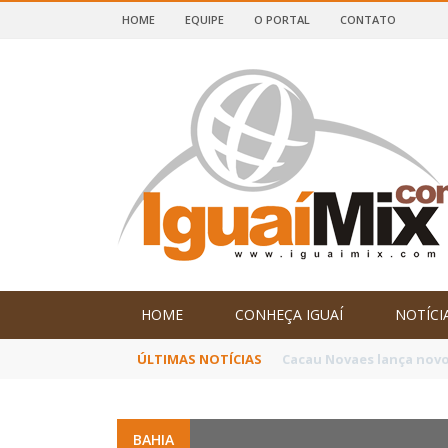
HOME
EQUIPE
O PORTAL
CONTATO
DE IGUAÍ E SUDOESTE DA BAHIA
HOME
CONHEÇA IGUAÍ
NOTÍCI
ÚLTIMAS NOTÍCIAS
Poetas baianos represen
BAHIA