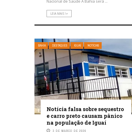
Nacional de Saúde A Bahia será ...
LEIA MAIS \+
BAHIA
DESTAQUES
IGUAÍ
NOTÍCIAS
Notícia falsa sobre sequestro
e carro preto causam pânico
na população de Iguaí
3 DE MARÇO DE 2026