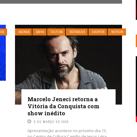
ÚDE
AGENDA
BAHIA
CULTURA
DESTAQUES
EVENTOS
NOTÍCIAS
Marcelo Jeneci retorna a
Vitória da Conquista com
show inédito
8 DE MARÇO DE 2026
Apresentação acontece no próximo dia 13,
no Centro de Cultura Camillo de Jesus Lima