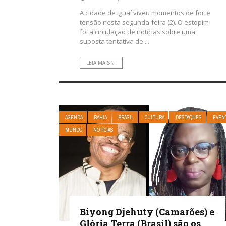
A cidade de Iguaí viveu momentos de forte
tensão nesta segunda-feira (2). O estopim
foi a circulação de notícias sobre uma
suposta tentativa de ...
LEIA MAIS \+
AGENDA
BAHIA
BRASIL
CULTURA
DESTAQUES
EVEN
MUNDO
NOTÍCIAS
Biyong Djehuty (Camarões) e
Glória Terra (Brasil) são os