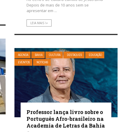
Depois de mais de 10 anos sem se
apresentar em ...
LEIA MAIS \+
AGENDA
BAHIA
CULTURA
DESTAQUES
EDUCAÇÃO
EVENTOS
NOTÍCIAS
Professor lança livro sobre o
Português Afro-brasileiro na
Academia de Letras da Bahia