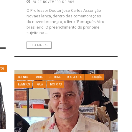
28 DE NOVEMBRO DE 2025
O Professor Doutor José Carlos Assunção
Novaes lança, dentro das comemorações
do novembro negro, o livro “Português Afro-
brasileiro: O preenchimento do pronome
sujeito na ...
LEIA MAIS \+
TOS
AGENDA
BAHIA
CULTURA
DESTAQUES
EDUCAÇÃO
EVENTOS
IGUAÍ
NOTÍCIAS