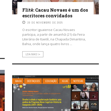
Flitê: Cacau Novaes é um dos
escritores convidados
20 DE NOVEMBRO DE 2025
O escritor iguaiense Cacau Novaes
participa, a partir de amanhã (21) da Feira
Literária de Itaetê, na Chapada Dimantina,
Bahia, onde lança quatro livros ...
LEIA MAIS \+
BAHIA
DESTAQUES
EDUCAÇÃO
IGUAÍ
NOTÍCIAS