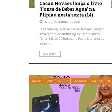
Cacau Novaes lança o livro
‘Fonte de Beber Água’ na
Flipiaú nesta sexta (14)
13 DE NOVEMBRO DE 2025
O escritor iguaiense Cacau Novaes lança o
livro “Fonte de Beber Água” nesta sexta-
feira (14), às 20 horas, na Festa Literária de
Ipiaú – ...
LEIA MAIS \+
AGENDA
BAHIA
CULTURA
DESTAQUES
EVENTOS
NOT