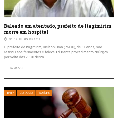
Baleado em atentado, prefeito de Itagimirim
morre em hospital
30 DE JULHO DE 2014
O prefeito de Itagimirim, Rielson Lima (PMDB), de 51 anos, não
resistiu aos ferimentos e faleceu durante procedimento cirúrgico
por volta das 23:30 desta ...
LEIA MAIS \+
BAHIA
DESTAQUES
NOTÍCIAS