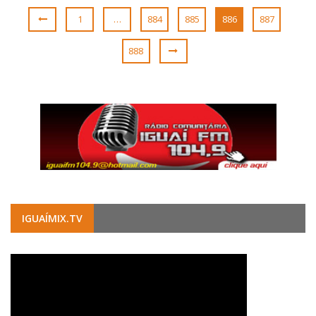
1
…
884
885
886
887
888
IGUAÍMIX.TV