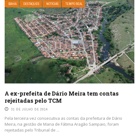
BAHIA
DESTAQUES
NOTÍCIAS
TEMPO REAL
A ex-prefeita de Dário Meira tem contas
rejeitadas pelo TCM
31 DE JULHO DE 2014
Pela terceira vez consecutiva as contas da prefeitura de Dário
Meira, na gestão de Maria de Fátima Aragão Sampaio, foram
rejeitadas pelo Tribunal de ...