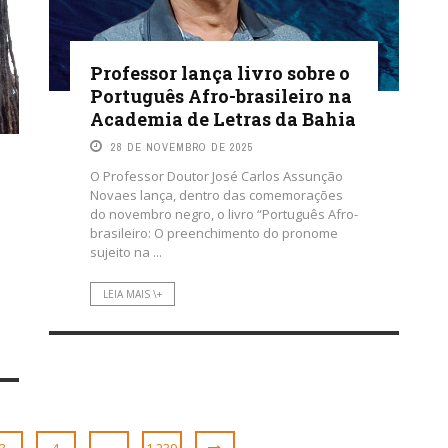
Professor lança livro sobre o
Português Afro-brasileiro na
Academia de Letras da Bahia
28 DE NOVEMBRO DE 2025
O Professor Doutor José Carlos Assunção
Novaes lança, dentro das comemorações
do novembro negro, o livro “Português Afro-
brasileiro: O preenchimento do pronome
sujeito na ...
LEIA MAIS \+