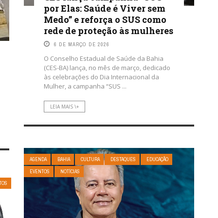
por Elas: Saúde é Viver sem
Medo” e reforça o SUS como
rede de proteção às mulheres
6 DE MARÇO DE 2026
O Conselho Estadual de Saúde da Bahia
(CES-BA) lança, no mês de março, dedicado
às celebrações do Dia Internacional da
Mulher, a campanha “SUS ...
LEIA MAIS \+
AGENDA
BAHIA
CULTURA
DESTAQUES
EDUCAÇÃO
EVENTOS
NOTÍCIAS
TOS