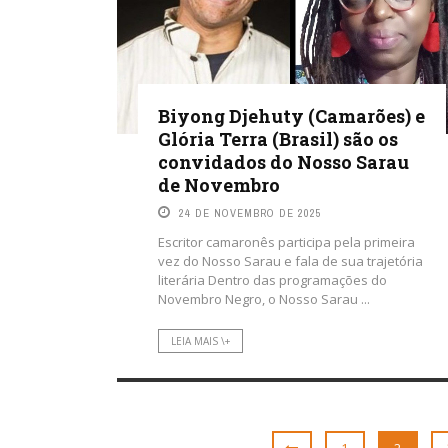
Biyong Djehuty (Camarões) e
Glória Terra (Brasil) são os
convidados do Nosso Sarau
de Novembro
24 DE NOVEMBRO DE 2025
Escritor camaronês participa pela primeira
vez do Nosso Sarau e fala de sua trajetória
literária Dentro das programações do
Novembro Negro, o Nosso Sarau ...
LEIA MAIS \+