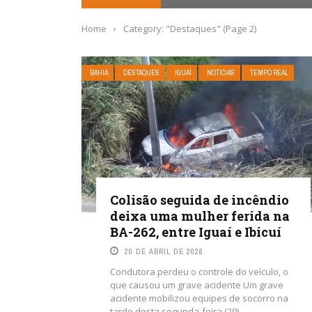
Home
›
Category: "Destaques"
(Page 2)
BAHIA
DESTAQUES
IGUAÍ
NOTÍCIAS
TEMPO REAL
Colisão seguida de incêndio
deixa uma mulher ferida na
BA-262, entre Iguaí e Ibicuí
20 DE ABRIL DE 2026
Condutora perdeu o controle do veículo, o
que causou um grave acidente Um grave
acidente mobilizou equipes de socorro na
tarde desta segunda-feira (20), ...