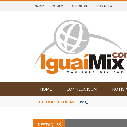
HOME
EQUIPE
O PORTAL
CONTATO
DE IGUAÍ E SUDOESTE DA BAHIA
HOME
CONHEÇA IGUAÍ
NOTÍCI
ÚLTIMAS NOTÍCIAS
Poetas baianos represen
DESTAQUES