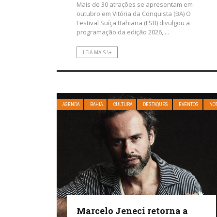
Mais de 30 atrações se apresentam em
outubro em Vitória da Conquista (BA) O
Festival Suíça Bahiana (FSB) divulgou a
programação da edição 2026, ...
LEIA MAIS \+
AGENDA
BAHIA
CULTURA
DESTAQUES
EVENTOS
NOT
Marcelo Jeneci retorna a