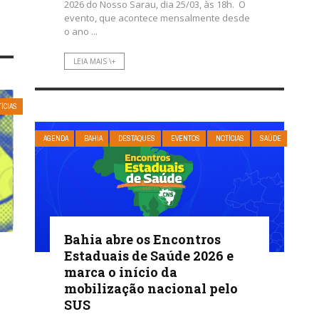
2026 do Nosso Sarau, dia 25/03, às 18h. O
evento, que acontece mensalmente desde
o ano ...
LEIA MAIS \+
ÍCIAS
AGENDA
BAHIA
DESTAQUES
EVENTOS
NOTÍCIAS
SAÚDE
Bahia abre os Encontros
Estaduais de Saúde 2026 e
marca o início da
mobilização nacional pelo
SUS