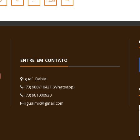
3
4
…
1.239
ENTRE EM CONTATO
Iguaí . Bahia
(73) 988710421 (Whatsapp)
(73) 981000930
iguaimix@gmail.com