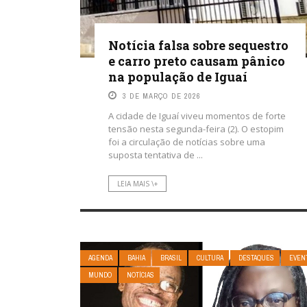
Notícia falsa sobre sequestro
e carro preto causam pânico
na população de Iguaí
3 DE MARÇO DE 2026
A cidade de Iguaí viveu momentos de forte
tensão nesta segunda-feira (2). O estopim
foi a circulação de notícias sobre uma
suposta tentativa de ...
LEIA MAIS \+
AGENDA
BAHIA
BRASIL
CULTURA
DESTAQUES
EVEN
MUNDO
NOTÍCIAS