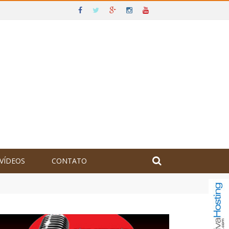
VÍDEOS
CONTATO
olômbia