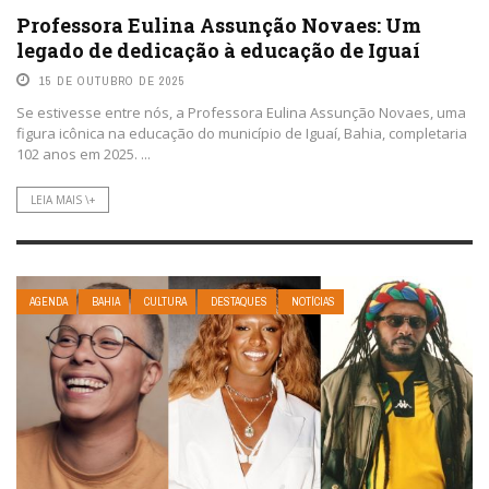
Professora Eulina Assunção Novaes: Um
legado de dedicação à educação de Iguaí
15 DE OUTUBRO DE 2025
Se estivesse entre nós, a Professora Eulina Assunção Novaes, uma
figura icônica na educação do município de Iguaí, Bahia, completaria
102 anos em 2025. ...
LEIA MAIS \+
AGENDA
BAHIA
CULTURA
DESTAQUES
NOTÍCIAS