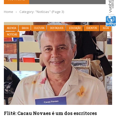
Home
›
Category: "Notícias"
(Page 3)
AGENDA
BAHIA
CULTURA
DESTAQUES
EDUCAÇÃO
EVENTOS
IGUAÍ
NOTÍCIAS
Flitê: Cacau Novaes é um dos escritores