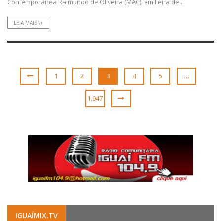
Contemporânea Raimundo de Oliveira (MAC), em Feira de ...
LEIA MAIS \+
1
2
3
4
5
…
1.947
IGUAÍMIX.TV