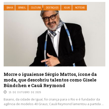
BAHIA
BRASIL
CULTURA
DESTAQUES
IGUAÍ
NOTÍCIAS
Morre o iguaiense Sérgio Mattos, ícone da
moda, que descobriu talentos como Gisele
Bündchen e Cauã Reymond
15 DE OUTUBRO DE 2025
Baiano, da cidade de Iguaí, foi criança para o Rio e é fundador da
agência de modelos 40 Graus; Cauã Reymond lamentou a partida ...