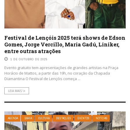
Festival de Lençóis 2025 terá shows de Edson
Gomes, Jorge Vercillo, Maria Gadú, Liniker,
entre outras atrações
1 DE OUTUBRO DE 2025
Evento gratuito tem apresentações de grandes artistas na Praça
Horácio de Mattos, a partir das 19h, no coração da Chapada
Diamantina O Festival de Lençóis começa ...
LEIA MAIS \+
AGENDA
BAHIA
CULTURA
DESTAQUES
EVENTOS
NOTÍCIAS