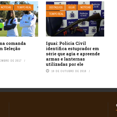
NOTÍCIAS
TEMPO REAL
DESTAQUES
IGUAÍ
NOTÍCIAS
TEMPO REAL
ima comanda
Iguaí: Polícia Civil
om Seleção
identifica estuprador em
a
série que agia e apreende
armas e lanternas
TEMBRO DE 2017
utilizadas por ele
19 DE OUTUBRO DE 2018