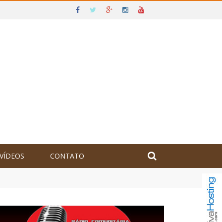
VÍDEOS
CONTATO
olômbia