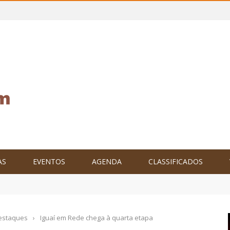
AS
EVENTOS
AGENDA
CLASSIFICADOS
tam o Brasil no XXIV Parlamento Internacional de Escritores, na C
estaques
›
Iguaí em Rede chega à quarta etapa