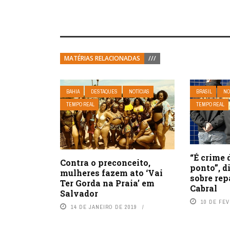
MATÉRIAS RELACIONADAS
///
BAHIA
DESTAQUES
NOTÍCIAS
BRASIL
NO
TEMPO REAL
TEMPO REAL
“É crime 
Contra o preconceito,
ponto”, d
mulheres fazem ato ‘Vai
sobre rep
Ter Gorda na Praia’ em
Cabral
Salvador
10 DE FEV
14 DE JANEIRO DE 2019