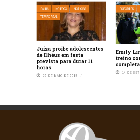
BAHIA
NO FOCO
NOTÍCIAS
ESPORTES
TEMPO REAL
Juíza proibe adolescentes
Emily L
de Ilhéus em festa
treino c
prevista para durar 11
complet
horas
14 DE SE
22 DE MAIO DE 2015