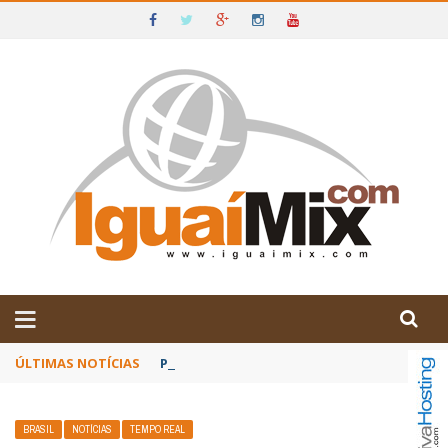
DE IGUAÍ E SUDOESTE DA BAHIA
ÚLTIMAS NOTÍCIAS
Poetas baianos representam o Brasil no XX
BRASIL
NOTÍCIAS
TEMPO REAL