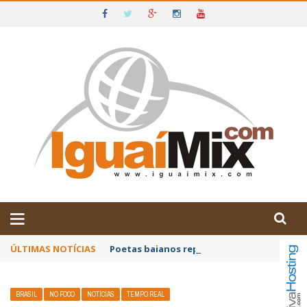
DE IGUAÍ E SUDOESTE DA BAHIA
ÚLTIMAS NOTÍCIAS
Poetas baianos representam o Brasil no XX
BRASIL
NO FOCO
NOTÍCIAS
TEMPO REAL