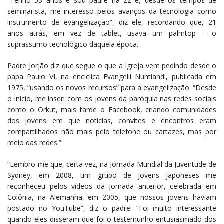
“Tenho 53 anos e sou padre há 22 e, desde os tempos de
seminarista, me interesso pelos avanços da tecnologia como
instrumento de evangelização”, diz ele, recordando que, 21
anos atrás, em vez de tablet, usava um palmtop – o
suprassumo tecnológico daquela época.
Padre Jorjão diz que segue o que a Igreja vem pedindo desde o
papa Paulo VI, na encíclica Evangelii Nuntiandi, publicada em
1975, “usando os novos recursos” para a evangelização. “Desde
o início, me inseri com os jovens da paróquia nas redes sociais
como o Orkut, mais tarde o Facebook, criando comunidades
dos jovens em que notícias, convites e encontros eram
compartilhados não mais pelo telefone ou cartazes, mas por
meio das redes.”
“Lembro-me que, certa vez, na Jornada Mundial da Juventude de
Sydney, em 2008, um grupo de jovens japoneses me
reconheceu pelos vídeos da Jornada anterior, celebrada em
Colônia, na Alemanha, em 2005, que nossos jovens haviam
postado no YouTube”, diz o padre. “Foi muito interessante
quando eles disseram que foi o testemunho entusiasmado dos