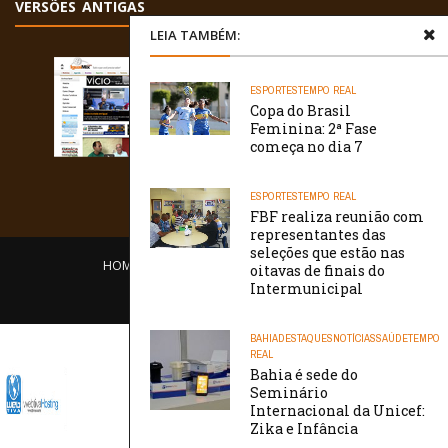
VERSÕES ANTIGAS
LEIA TAMBÉM:
ESPORTES
TEMPO REAL
Copa do Brasil
Feminina: 2ª Fase
começa no dia 7
ESPORTES
TEMPO REAL
FBF realiza reunião com
representantes das
seleções que estão nas
HOME
EQUIPE
O PORTAL
CONTATO
oitavas de finais do
Intermunicipal
/// WebtivaHOSTING
BAHIA
DESTAQUES
NOTÍCIAS
SAÚDE
TEMPO
REAL
Bahia é sede do
Seminário
Internacional da Unicef:
Zika e Infância