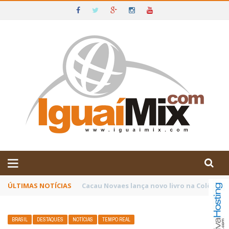
DE IGUAÍ E SUDOESTE DA BAHIA
ÚLTIMAS NOTÍCIAS
Poetas baianos representam o Brasil no XX
BRASIL
DESTAQUES
NOTÍCIAS
TEMPO REAL