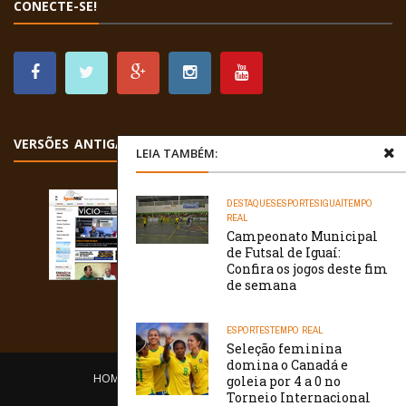
CONECTE-SE!
VERSÕES ANTIGAS
LEIA TAMBÉM:
DESTAQUES
ESPORTES
IGUAÍ
TEMPO
REAL
Campeonato Municipal
de Futsal de Iguaí:
Confira os jogos deste fim
de semana
ESPORTES
TEMPO REAL
Seleção feminina
domina o Canadá e
HOME
EQUIPE
O PORTAL
CONTATO
goleia por 4 a 0 no
Torneio Internacional
/// WebtivaHOSTING