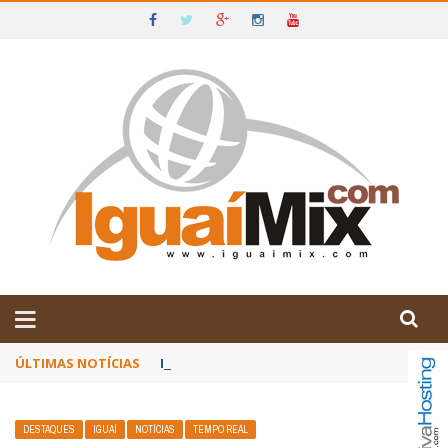
DE IGUAÍ E SUDOESTE DA BAHIA
ÚLTIMAS NOTÍCIAS
Poetas baianos representam o Brasil no XX
DESTAQUES
IGUAÍ
NOTÍCIAS
TEMPO REAL