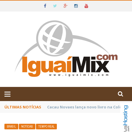
DE IGUAÍ E SUDOESTE DA BAHIA
ÚLTIMAS NOTÍCIAS
Poetas baianos representam o Brasil no XX
BRASIL
NOTÍCIAS
TEMPO REAL