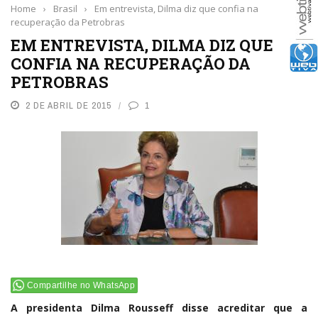
Home
›
Brasil
›
Em entrevista, Dilma diz que confia na
recuperação da Petrobras
EM ENTREVISTA, DILMA DIZ QUE
CONFIA NA RECUPERAÇÃO DA
PETROBRAS
2 DE ABRIL DE 2015
1
Compartilhe no WhatsApp
A presidenta Dilma Rousseff disse acreditar que a