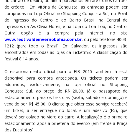
ou cartão de débito, ou ainda parcelados em até 6x nos cartões
de crédito. Em Vitória da Conquista, as entradas podem ser
compradas na Loja Oficial no Shopping Conquista Sul, no Point
do Ingresso do Centro e do Bairro Brasil, na Central de
Ingressos da Av. Olívia Flores, e na Loja do Tôa Tôa, no Centro.
Outra opção é a compra pela internet, no site
www.festivaldeinvernobahia.
com.br
, ou pelo telefone 4003-
1212 (para todo o Brasil). Em Salvador, os ingressos são
encontrados em todas as lojas da Ticketmix. A classificação do
festival é 14 anos.
O estacionamento oficial para o FIB 2015 também já está
disponível para compra antecipada. Os tickets podem ser
adquiridos, exclusivamente, na loja oficial no Shopping
Conquista Sul, ao preço de R$ 20,00. Já o passaporte de
estacionamento para os três dias (sexta, sábado e domingo) é
vendido por R$ 45,00. O cliente que obter esse serviço receberá
um ticket, a ser entregue no local, e um adesivo (E5), que
deverá ser colado no vidro do carro. A localização é o primeiro
estacionamento após a bilheteria do evento (em frente à Praça
dos Eucaliptos).