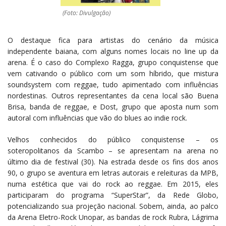
(Foto: Divulgação)
O destaque fica para artistas do cenário da música
independente baiana, com alguns nomes locais no line up da
arena. É o caso do Complexo Ragga, grupo conquistense que
vem cativando o público com um som híbrido, que mistura
soundsystem com reggae, tudo apimentado com influências
nordestinas. Outros representantes da cena local são Buena
Brisa, banda de reggae, e Dost, grupo que aposta num som
autoral com influências que vão do blues ao indie rock.
Velhos conhecidos do público conquistense – os
soteropolitanos da Scambo – se apresentam na arena no
último dia de festival (30). Na estrada desde os fins dos anos
90, o grupo se aventura em letras autorais e releituras da MPB,
numa estética que vai do rock ao reggae. Em 2015, eles
participaram do programa “SuperStar”, da Rede Globo,
potencializando sua projeção nacional. Sobem, ainda, ao palco
da Arena Eletro-Rock Unopar, as bandas de rock Rubra, Lágrima