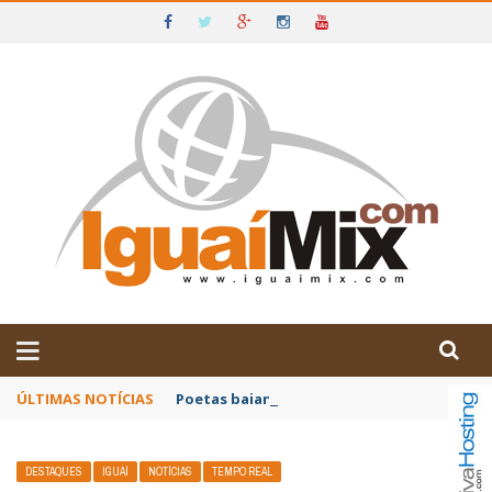
DE IGUAÍ E SUDOESTE DA BAHIA
ÚLTIMAS NOTÍCIAS
Poetas baianos representam o Brasil no XX
DESTAQUES
IGUAÍ
NOTÍCIAS
TEMPO REAL