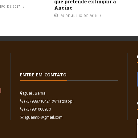
que pretende extinguir a
Ancine
IRO DE 2017
26 DE JULHO DE 2019
ENTRE EM CONTATO
Iguaí . Bahia
(73) 988710421 (Whatsapp)
(73) 981000930
iguaimix@gmail.com