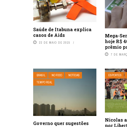
Saúde de Itabuna explica
casos de Aids
Mega-Sen
hoje R$ 4
22 DE MAIO DE 2015
prêmio p
7 DE MAR
BRASIL
NO FOCO
NOTÍCIAS
ESPORTES
TEMPO REAL
Nicolas 
Governo quer sugestões
por Liber