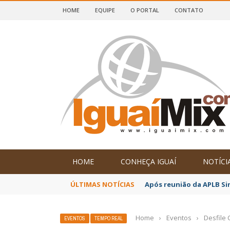
HOME
EQUIPE
O PORTAL
CONTATO
DE IGUAÍ E SUDOESTE DA BAHIA
HOME
CONHEÇA IGUAÍ
NOTÍCI
ÚLTIMAS NOTÍCIAS
Após reunião da APLB Si
Home
›
Eventos
›
Desfile 
EVENTOS
TEMPO REAL