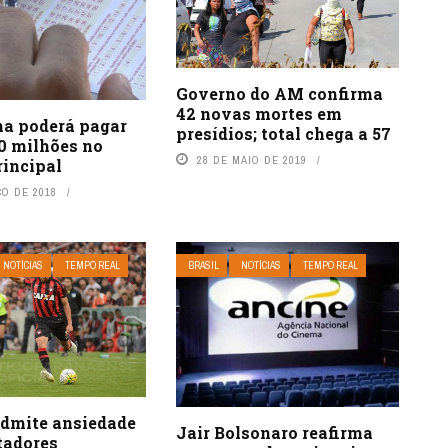
Governo do AM confirma
42 novas mortes em
a poderá pagar
presídios; total chega a 57
0 milhões no
28 DE MAIO DE 2019
rincipal
ÇO DE 2018
NOTÍCIAS
TEMPO REAL
BRASIL
NOTÍCIAS
TEMPO REAL
admite ansiedade
Jair Bolsonaro reafirma
tadores