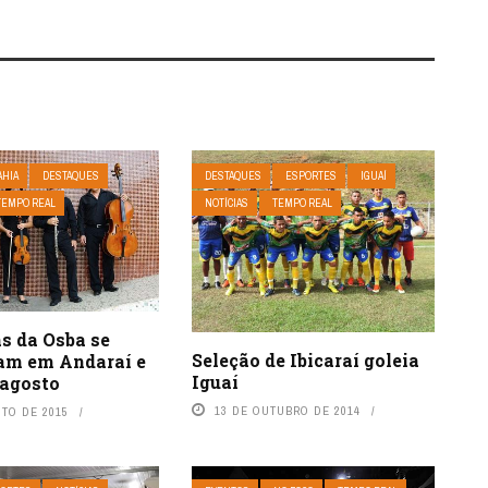
AHIA
DESTAQUES
DESTAQUES
ESPORTES
IGUAÍ
TEMPO REAL
NOTÍCIAS
TEMPO REAL
s da Osba se
Seleção de Ibicaraí goleia
am em Andaraí e
Iguaí
 agosto
13 DE OUTUBRO DE 2014
STO DE 2015