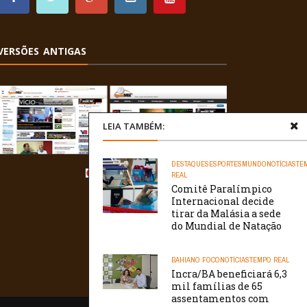
VERSÕES ANTIGAS
LEIA TAMBÉM:
DESTAQUES
ESPORTES
MUNDO
NOTÍCIAS
TE
REAL
Comitê Paralímpico
Internacional decide
tirar da Malásia a sede
do Mundial de Natação
BAHIA
NO FOCO
NOTÍCIAS
TEMPO REAL
Incra/BA beneficiará 6,3
mil famílias de 65
assentamentos com