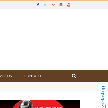
VÍDEOS
CONTATO
olômbia