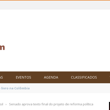
AS
EVENTOS
AGENDA
CLASSIFICADOS
tam o Brasil no XXIV Parlamento Internacional de Escritores, na C
sil
›
Senado aprova texto final do projeto de reforma política