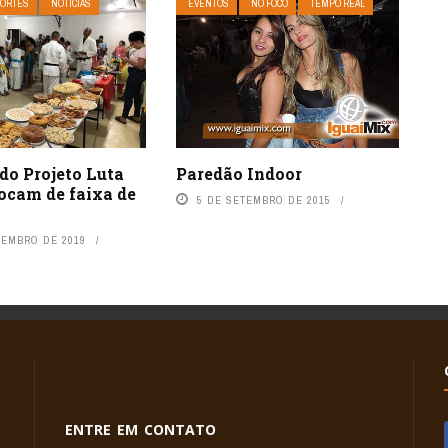
ORTES
NOTÍCIAS
EVENTOS
NO FOCO
TEMPO REAL
do Projeto Luta
Paredão Indoor
ocam de faixa de
5 DE SETEMBRO DE 2015
ZEMBRO DE 2019
ENTRE EM CONTATO