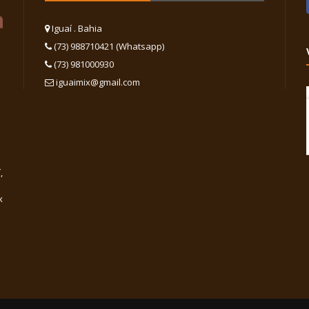
Iguaí . Bahia
(73) 988710421 (Whatsapp)
(73) 981000930
iguaimix@gmail.com
,
x