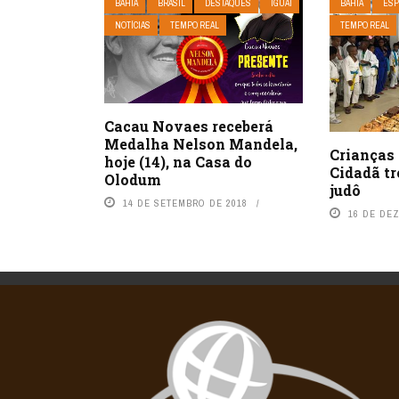
BAHIA
BRASIL
DESTAQUES
IGUAÍ
BAHIA
ESP
NOTÍCIAS
TEMPO REAL
TEMPO REAL
Cacau Novaes receberá
Medalha Nelson Mandela,
Crianças 
hoje (14), na Casa do
Cidadã tr
Olodum
judô
14 DE SETEMBRO DE 2018
16 DE DE