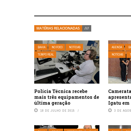
MATÉRIAS RELACIONADAS
///
BAHIA
NO FOCO
NOTÍCIAS
AGENDA
B
TEMPO REAL
NOTÍCIAS
Camerata
Polícia Técnica recebe
apresent
mais três equipamentos de
Igatu em
última geração
3 DE AGO
18 DE JULHO DE 2015