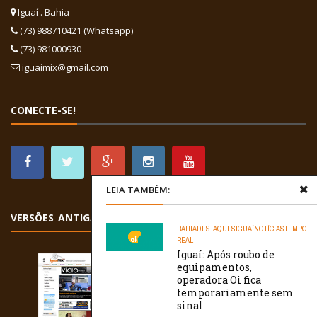
Iguaí . Bahia
(73) 988710421 (Whatsapp)
(73) 981000930
iguaimix@gmail.com
CONECTE-SE!
LEIA TAMBÉM:
VERSÕES ANTIGAS
BAHIA
DESTAQUES
IGUAÍ
NOTÍCIAS
TEMPO
REAL
Iguaí: Após roubo de
equipamentos,
operadora Oi fica
temporariamente sem
sinal