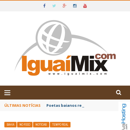
DE IGUAÍ E SUDOESTE DA BAHIA
ÚLTIMAS NOTÍCIAS
Poetas baianos representam o Brasil no XX
BAHIA
NO FOCO
NOTÍCIAS
TEMPO REAL