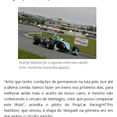
Rodrigo Baptista fez a segunda volta mais rápida
(Foto: Vanderley Soares/Divulgação)
“Acho que tenho condições de permanecer na luta pelo vice até
a última corrida. Vamos fazer um treino nos próximos dias, para
melhorar ainda mais o acerto do nosso carro, e mesmo não
conhecendo o circuito de Interlagos, creio que posso conquistar
este título”, acredita o piloto da PropCar Racing/HTPro
Nutrition, que venceu a etapa do Velopark na primeira vez em
que visitou o circuito gaúcho.