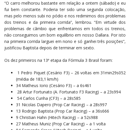
“O carro melhorou bastante em relação a ontem (sábado) e eu
fui bem constante. Poderia ter sido uma segunda colocação,
mas pelo menos subi no pódio e nos redimimos dos problemas
dos treinos e da primeira corrida”, lembrou. “Em virtude dos
problemas de câmbio que enfrentamos em todos os treinos,
não conseguimos um bom equilíbrio em nosso Dallara. Por isto
na primeira corrida larguei em nono e só ganhei três posições”,
justificou Baptista depois de terminar em sexto.
Os dez primeiros na 13ª etapa da Fórmula 3 Brasil foram:
1 Pedro Piquet (Cesário F3) – 26 voltas em 31min29s052
(média de 183,1 km/h)
34 Matheus Iorio (Cesário F3) – a 6s461
28 Artur Fortunato (A. Fortunato F3 Racing) – a 23s994
54 Carlos Cunha (CF3) – a 28s585
31 Nicolas Dapero (Prop Car Racing) – a 28s997
13 Rodrigo Baptista (Prop Car Racing) – a 36s666
9 Christian Hahn (Hitech Racing) – a 52s988
27 Matheus Muniz (Prop Car Racing) – a 1 volta