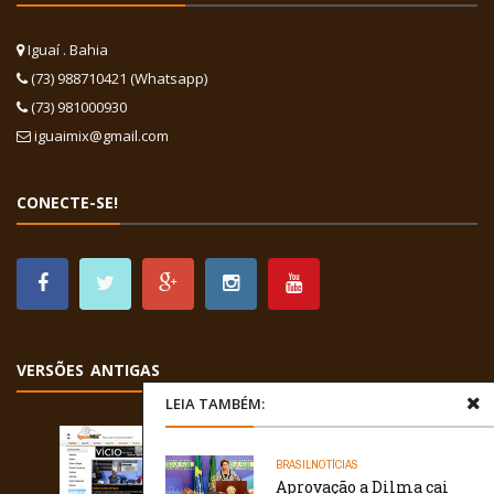
Iguaí . Bahia
(73) 988710421 (Whatsapp)
(73) 981000930
iguaimix@gmail.com
CONECTE-SE!
VERSÕES ANTIGAS
LEIA TAMBÉM:
BRASIL
NOTÍCIAS
Aprovação a Dilma cai