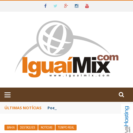
DE IGUAÍ E SUDOESTE DA BAHIA
ÚLTIMAS NOTÍCIAS
Poetas baianos representam o Brasil no XX
BAHIA
DESTAQUES
NOTÍCIAS
TEMPO REAL