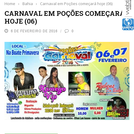
Home
›
Bahia
›
Carnaval em Poções começará hoje (06)
CARNAVAL EM POÇÕES COMEÇARÁ
HOJE (06)
6 DE FEVEREIRO DE 2016
0