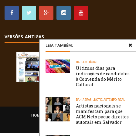
VERSÕES ANTIGAS
LEIA TAMBÉM:
BAHIA
NOTÍCIAS
Últimos dias para
indicações de candidatos
à Comenda do Mérito
Cultural
BAHIA
BRASIL
NOTÍCIAS
TEMPO REAL
Artistas nacionais se
manifestam para que
HOME
EQUIPE
O PORTAL
CONTATO
ACM Neto pague direitos
autorais em Salvador
/// WebtivaHOSTING