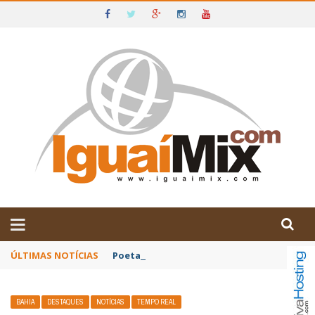
DE IGUAÍ E SUDOESTE DA BAHIA
ÚLTIMAS NOTÍCIAS
Poetas baianos representam o Brasil no XX
BAHIA
DESTAQUES
NOTÍCIAS
TEMPO REAL