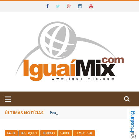
DE IGUAÍ E SUDOESTE DA BAHIA
ÚLTIMAS NOTÍCIAS
Poetas baianos representam o Brasil no XX
BAHIA
DESTAQUES
NOTÍCIAS
SAÚDE
TEMPO REAL