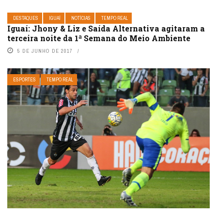
DESTAQUES
IGUAÍ
NOTÍCIAS
TEMPO REAL
Iguaí: Jhony & Liz e Saída Alternativa agitaram a
terceira noite da 1ª Semana do Meio Ambiente
5 DE JUNHO DE 2017
ESPORTES
TEMPO REAL