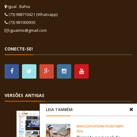
Iguaí . Bahia
(73) 988710421 (Whatsapp)
(73) 981000930
iguaimix@gmail.com
CONECTE-SE!
VERSÕES ANTIGAS
LEIA TAMBÉM:
BRASIL
ESPORTES
NOTÍCIAS
TEMPO
REAL