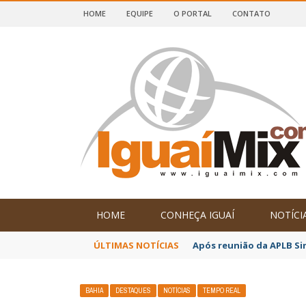
HOME
EQUIPE
O PORTAL
CONTATO
DE IGUAÍ E SUDOESTE DA BAHIA
HOME
CONHEÇA IGUAÍ
NOTÍCI
ÚLTIMAS NOTÍCIAS
Após reunião da APLB Si
BAHIA
DESTAQUES
NOTÍCIAS
TEMPO REAL