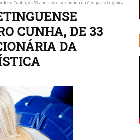
rdeiro Cunha, de 33 anos, era funcionária da Conquista Logística
PETINGUENSE
O CUNHA, DE 33
CIONÁRIA DA
ÍSTICA