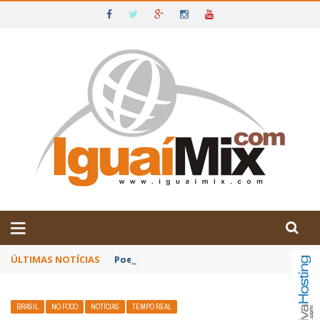
DE IGUAÍ E SUDOESTE DA BAHIA
ÚLTIMAS NOTÍCIAS
Poetas baianos representam o Brasil no XX
BRASIL
NO FOCO
NOTÍCIAS
TEMPO REAL