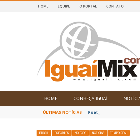
HOME
EQUIPE
O PORTAL
CONTATO
DE IGUAÍ E SUDOESTE DA BAHIA
HOME
CONHEÇA IGUAÍ
NOTÍCI
ÚLTIMAS NOTÍCIAS
Poetas baianos represen
BRASIL
ESPORTES
NO FOCO
NOTÍCIAS
TEMPO REAL