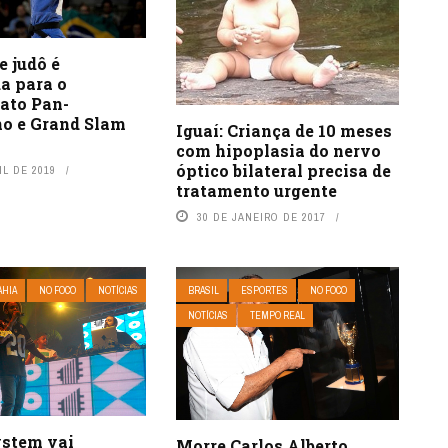
e judô é
a para o
ato Pan-
o e Grand Slam
Iguaí: Criança de 10 meses
com hipoplasia do nervo
óptico bilateral precisa de
IL DE 2019
tratamento urgente
30 DE JANEIRO DE 2017
AHIA
NO FOCO
NOTÍCIAS
BRASIL
ESPORTES
NO FOCO
NOTÍCIAS
TEMPO REAL
stem vai
Morre Carlos Alberto