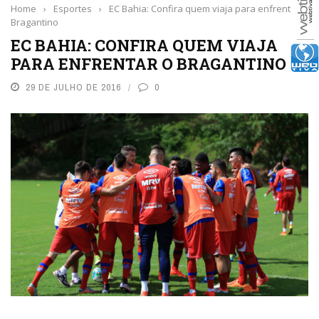
Home
›
Esportes
›
EC Bahia: Confira quem viaja para enfrentar o
Bragantino
EC BAHIA: CONFIRA QUEM VIAJA
PARA ENFRENTAR O BRAGANTINO
29 DE JULHO DE 2016
0