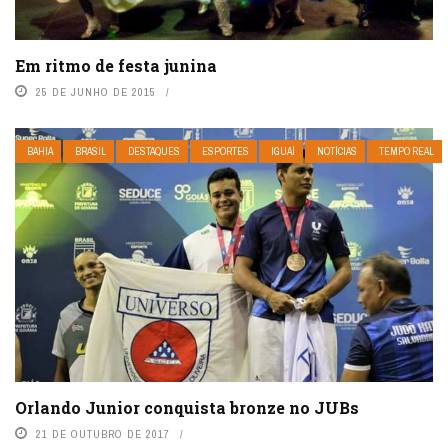
Em ritmo de festa junina
25 DE JUNHO DE 2015
BAHIA
BRASIL
DESTAQUES
ESPORTES
IGUAÍ
NOTÍCIAS
TEMPO REAL
Orlando Junior conquista bronze no JUBs
21 DE OUTUBRO DE 2017