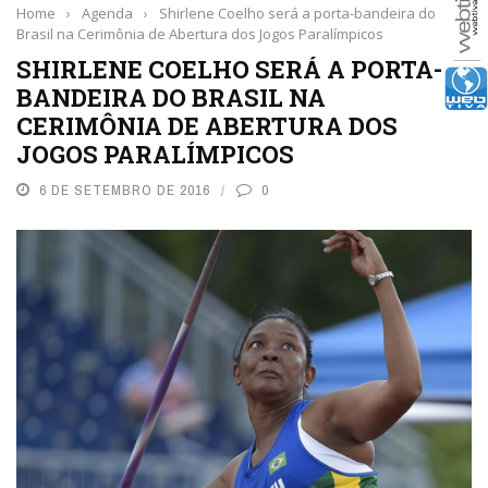
Home
›
Agenda
›
Shirlene Coelho será a porta-bandeira do
Brasil na Cerimônia de Abertura dos Jogos Paralímpicos
SHIRLENE COELHO SERÁ A PORTA-
BANDEIRA DO BRASIL NA
CERIMÔNIA DE ABERTURA DOS
JOGOS PARALÍMPICOS
6 DE SETEMBRO DE 2016
0