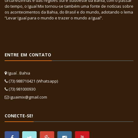
circunvizinhas e das regiões Sul e Sudoeste da Bahia, com o passar
do tempo, o Iguaí Mix tornou-se também uma fonte de notícias sobre
os acontecimentos da Bahia, do Brasil e do mundo, adotando o lema
“Levar Iguaí para o mundo e trazer o mundo a Iguaí”.
ENTRE EM CONTATO
Iguaí . Bahia
(73) 988710421 (Whatsapp)
(73) 981000930
iguaimix@gmail.com
CONECTE-SE!