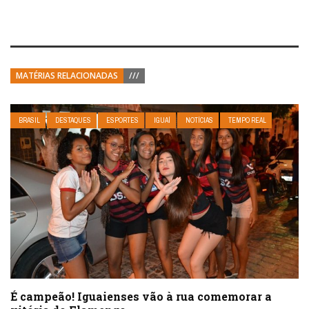
MATÉRIAS RELACIONADAS
///
BRASIL
DESTAQUES
ESPORTES
IGUAÍ
NOTÍCIAS
TEMPO REAL
É campeão! Iguaienses vão à rua comemorar a