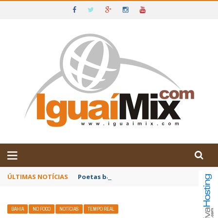
DE IGUAÍ E SUDOESTE DA BAHIA
ÚLTIMAS NOTÍCIAS
Poetas baianos representam o Brasil no XX
BAHIA
NO FOCO
NOTÍCIAS
TEMPO REAL