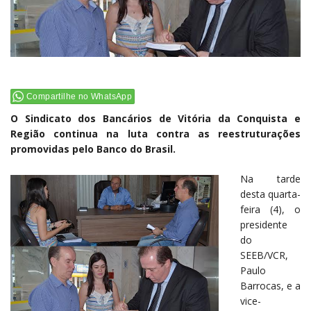
Compartilhe no WhatsApp
O Sindicato dos Bancários de Vitória da Conquista e
Região continua na luta contra as reestruturações
promovidas pelo Banco do Brasil.
Na tarde
desta quarta-
feira (4), o
presidente
do
SEEB/VCR,
Paulo
Barrocas, e a
vice-