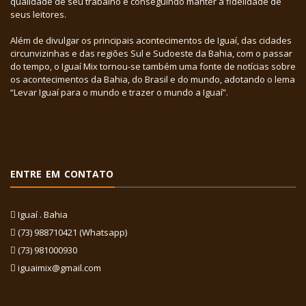
qualidade de seu trabalho e conseguindo manter a fidelidade de
seus leitores.
Além de divulgar os principais acontecimentos de Iguaí, das cidades
circunvizinhas e das regiões Sul e Sudoeste da Bahia, com o passar
do tempo, o Iguaí Mix tornou-se também uma fonte de notícias sobre
os acontecimentos da Bahia, do Brasil e do mundo, adotando o lema
“Levar Iguaí para o mundo e trazer o mundo a Iguaí”.
ENTRE EM CONTATO
Iguaí . Bahia
(73) 988710421 (Whatsapp)
(73) 981000930
iguaimix@gmail.com