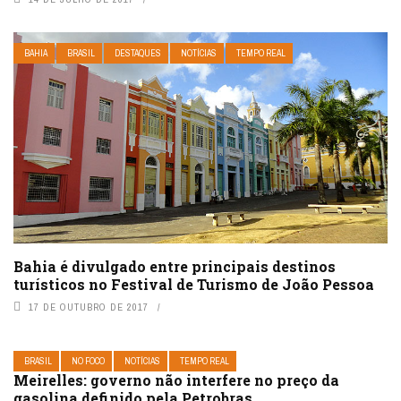
BAHIA
BRASIL
DESTAQUES
NOTÍCIAS
TEMPO REAL
Bahia é divulgado entre principais destinos
turísticos no Festival de Turismo de João Pessoa
17 DE OUTUBRO DE 2017
BRASIL
NO FOCO
NOTÍCIAS
TEMPO REAL
Meirelles: governo não interfere no preço da
gasolina definido pela Petrobras