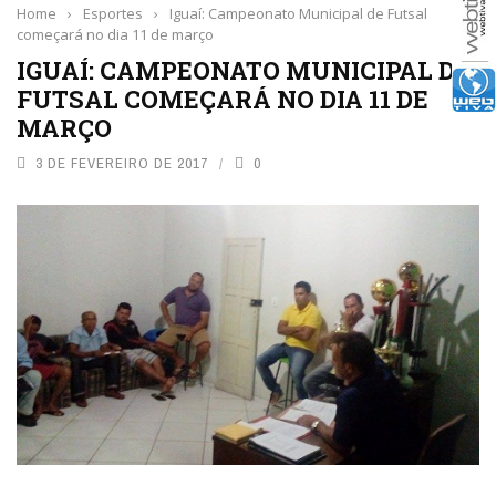
Home
›
Esportes
›
Iguaí: Campeonato Municipal de Futsal
começará no dia 11 de março
IGUAÍ: CAMPEONATO MUNICIPAL DE
FUTSAL COMEÇARÁ NO DIA 11 DE
MARÇO
3 DE FEVEREIRO DE 2017
0