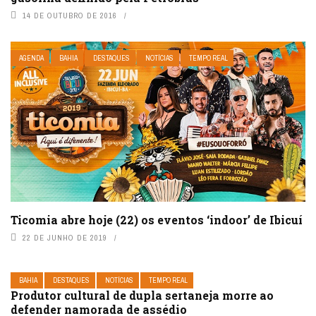
14 DE OUTUBRO DE 2016
AGENDA
BAHIA
DESTAQUES
NOTÍCIAS
TEMPO REAL
Ticomia abre hoje (22) os eventos ‘indoor’ de Ibicuí
22 DE JUNHO DE 2019
BAHIA
DESTAQUES
NOTÍCIAS
TEMPO REAL
Produtor cultural de dupla sertaneja morre ao
defender namorada de assédio