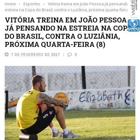
Home
›
Esportes
›
Vitória treina em João Pessoa já pensando na
estreia na Copa do Brasil, contra o Luziânia, próxima quarta-feira (8)
VITÓRIA TREINA EM JOÃO PESSOA
JÁ PENSANDO NA ESTREIA NA COPA
DO BRASIL, CONTRA O LUZIÂNIA,
PRÓXIMA QUARTA-FEIRA (8)
7 DE FEVEREIRO DE 2017
0