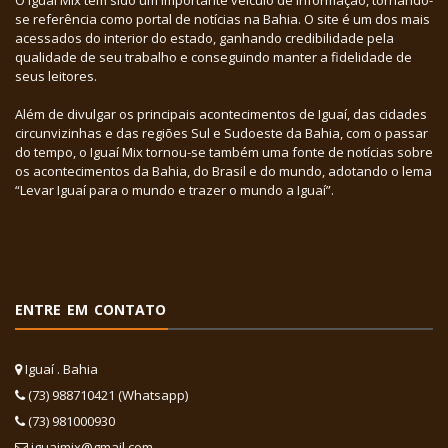
O Iguaí Mix tem sido um importante veículo de informação, tornando-
se referência como portal de notícias na Bahia. O site é um dos mais
acessados do interior do estado, ganhando credibilidade pela
qualidade de seu trabalho e conseguindo manter a fidelidade de
seus leitores.
Além de divulgar os principais acontecimentos de Iguaí, das cidades
circunvizinhas e das regiões Sul e Sudoeste da Bahia, com o passar
do tempo, o Iguaí Mix tornou-se também uma fonte de notícias sobre
os acontecimentos da Bahia, do Brasil e do mundo, adotando o lema
“Levar Iguaí para o mundo e trazer o mundo a Iguaí”.
ENTRE EM CONTATO
Iguaí . Bahia
(73) 988710421 (Whatsapp)
(73) 981000930
iguaimix@gmail.com