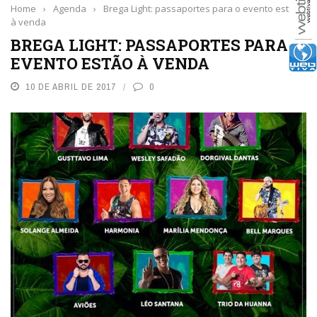
Home
›
Agenda
›
Brega Light: passaportes para o evento estão
à venda
BREGA LIGHT: PASSAPORTES PARA O
EVENTO ESTÃO À VENDA
10 DE ABRIL DE 2017
0