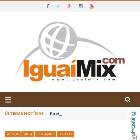
DE IGUAÍ E SUDOESTE DA BAHIA
ÚLTIMAS NOTÍCIAS
Poetas baianos representam o Brasil no XX
AGENDA
BAHIA
DESTAQUES
NOTÍCIAS