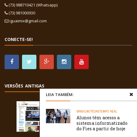
(73) 988710421 (Whatsapp)
(73) 981000930
iguaimix@gmail.com
CONECTE-SE!
VERSÕES ANTIGAS
LEIA TAMBÉM:
BRASIL
NOTÍCIAS
TEMPO REAL
Alunos têm acesso a
sistema informatizado
do Fies a partir de hoje