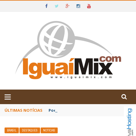
DE IGUAÍ E SUDOESTE DA BAHIA
ÚLTIMAS NOTÍCIAS
Poetas baianos representam o Brasil no XX
BRASIL
DESTAQUES
NOTÍCIAS