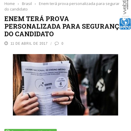
Home
›
Brasil
›
Enem terá prova personalizada para segurança
do candidato
ENEM TERÁ PROVA
PERSONALIZADA PARA SEGURANÇA
DO CANDIDATO
11 DE ABRIL DE 2017
0