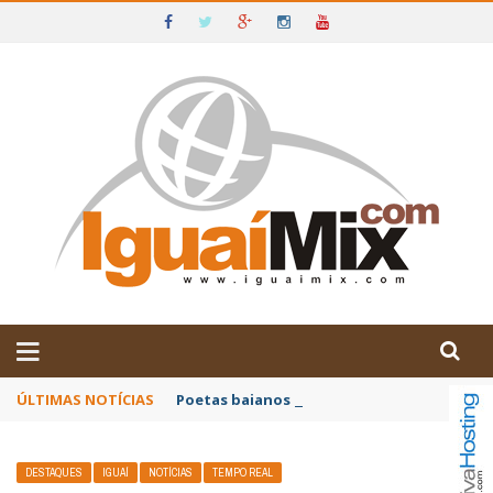
DE IGUAÍ E SUDOESTE DA BAHIA
ÚLTIMAS NOTÍCIAS
Poetas baianos representam o Brasil no XX
DESTAQUES
IGUAÍ
NOTÍCIAS
TEMPO REAL