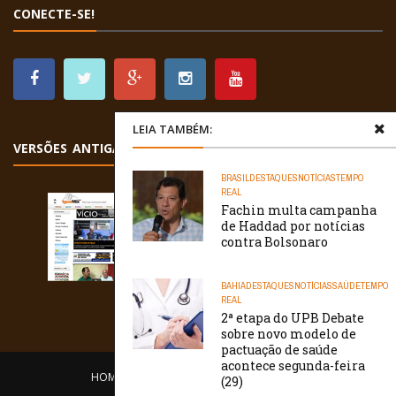
CONECTE-SE!
LEIA TAMBÉM:
VERSÕES ANTIGAS
BRASIL
DESTAQUES
NOTÍCIAS
TEMPO
REAL
Fachin multa campanha
de Haddad por notícias
contra Bolsonaro
BAHIA
DESTAQUES
NOTÍCIAS
SAÚDE
TEMPO
REAL
2ª etapa do UPB Debate
sobre novo modelo de
pactuação de saúde
acontece segunda-feira
HOME
EQUIPE
O PORTAL
CONTATO
(29)