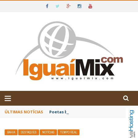
DE IGUAÍ E SUDOESTE DA BAHIA
ÚLTIMAS NOTÍCIAS
Poetas baianos representam o Brasil no XX
BAHIA
DESTAQUES
NOTÍCIAS
TEMPO REAL