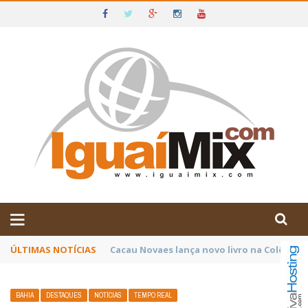
DE IGUAÍ E SUDOESTE DA BAHIA
ÚLTIMAS NOTÍCIAS
Poetas baianos representam o Brasil no XX
BAHIA
DESTAQUES
NOTÍCIAS
TEMPO REAL