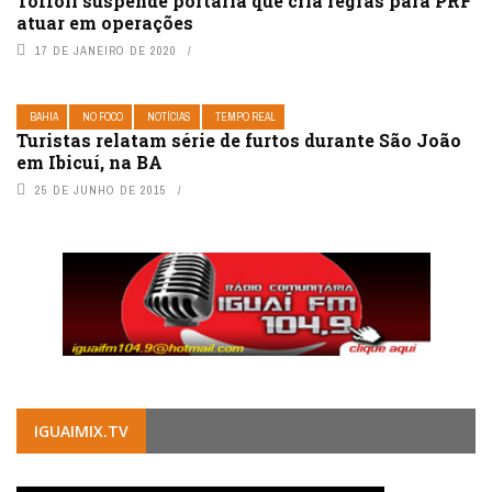
Toffoli suspende portaria que cria regras para PRF
atuar em operações
17 DE JANEIRO DE 2020
BAHIA
NO FOCO
NOTÍCIAS
TEMPO REAL
Turistas relatam série de furtos durante São João
em Ibicuí, na BA
25 DE JUNHO DE 2015
IGUAIMIX.TV