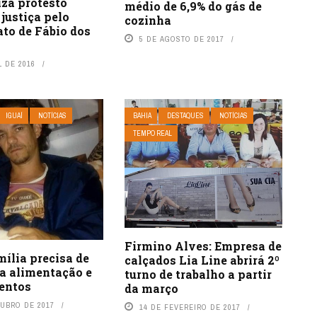
iza protesto
médio de 6,9% do gás de
justiça pelo
cozinha
to de Fábio dos
5 DE AGOSTO DE 2017
L DE 2016
IGUAÍ
NOTÍCIAS
BAHIA
DESTAQUES
NOTÍCIAS
TEMPO REAL
Firmino Alves: Empresa de
mília precisa de
calçados Lia Line abrirá 2º
ra alimentação e
turno de trabalho a partir
entos
da março
TUBRO DE 2017
14 DE FEVEREIRO DE 2017