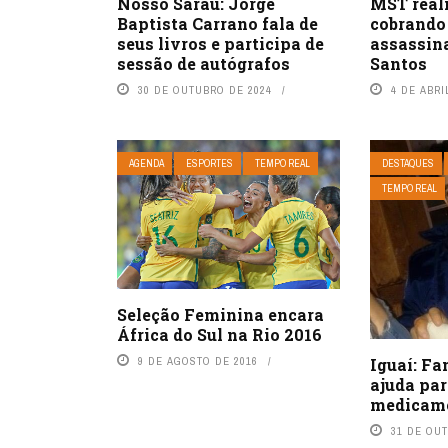
MST real
Nosso Sarau: Jorge
cobrando 
Baptista Carrano fala de
assassina
seus livros e participa de
Santos
sessão de autógrafos
4 DE ABRI
30 DE OUTUBRO DE 2024
AGENDA
ESPORTES
TEMPO REAL
DESTAQUES
TEMPO REAL
Seleção Feminina encara
África do Sul na Rio 2016
9 DE AGOSTO DE 2016
Iguaí: Fa
ajuda pa
medicam
31 DE OU