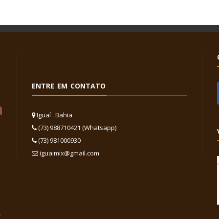
ENTRE EM CONTATO
Iguaí . Bahia
(73) 988710421 (Whatsapp)
(73) 981000930
iguaimix@gmail.com
,