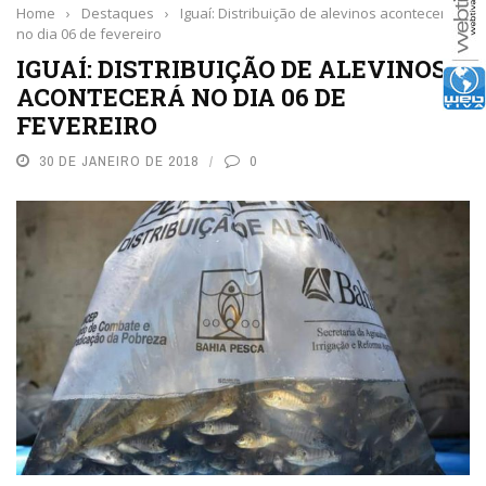
Home
›
Destaques
›
Iguaí: Distribuição de alevinos acontecerá
no dia 06 de fevereiro
IGUAÍ: DISTRIBUIÇÃO DE ALEVINOS
ACONTECERÁ NO DIA 06 DE
FEVEREIRO
30 DE JANEIRO DE 2018
0