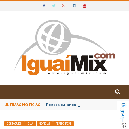
DE IGUAÍ E SUDOESTE DA BAHIA
ÚLTIMAS NOTÍCIAS
Poetas baianos representam o Brasil no XX
DESTAQUES
IGUAÍ
NOTÍCIAS
TEMPO REAL